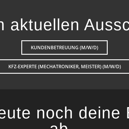
n aktuellen Auss
KUNDENBETREUUNG (M/W/D)
KFZ-EXPERTE (MECHATRONIKER, MEISTER) (M/W/D)
eute noch deine
ab…