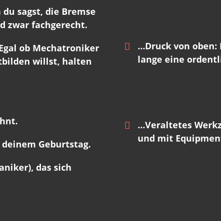
 du sagst, die Bremse
und zwar fachgerecht.
…Druck von oben: 
 Egal ob Mechatroniker
lange eine ordentl
bilden willst, halten
hnt.
…Veraltetes Werkz
und mit Equipment
 deinem Geburtstag.
niker), das sich