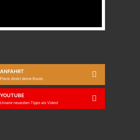
ANFAHRT
Plane direkt deine Route.
YOUTUBE
Unsere neuesten Tipps als Video!